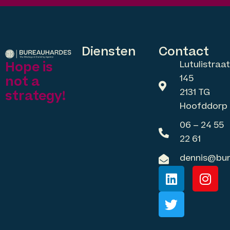
Diensten
Contact
Lutulistraat
Hope is
145
not a
2131 TG
strategy!
Hoofddorp
06 – 24 55
22 61
dennis@bur