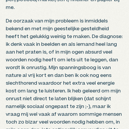
pen/potlood/marker/stift/fineliner en papier bij
me.
De oorzaak van mijn probleem is inmiddels
bekend en met mijn geestelijke gesteldheid
heeft het gelukkig weinig te maken. De diagnose:
ik denk vaak in beelden en als iemand heel lang
aan het praten is, of in mijn ogen absurd veel
woorden nodig heeft om iets uit te leggen, dan
wordt ik onrustig. Mijn spanningsboog is van
nature al vrij kort en dan ben ik ook nog eens
slechthorend waardoor het extra veel energie
kost om lang te luisteren. Ik heb geleerd om mijn
onrust niet direct te laten blijken (dat schijnt
namelijk sociaal ongepast te zijn ;-), maar ik
vraag mij wel vaak af waarom sommige mensen
toch zo bizar veel woorden nodig hebben om, in