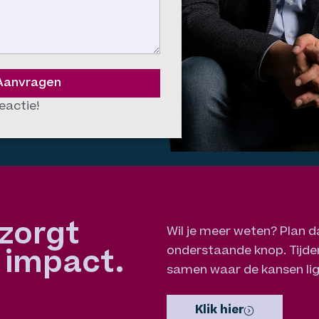
Aanvragen
eactie!
zorgt
Wil je meer weten? Plan d
onderstaande knop. Tijden
 impact.
samen waar de kansen li
Klik hier