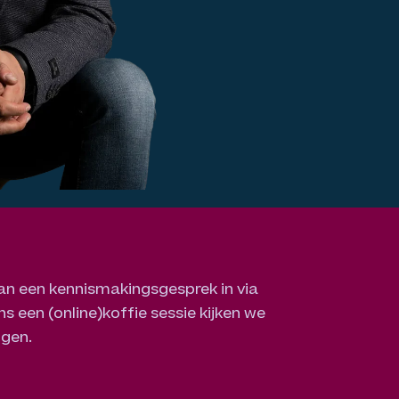
an een kennismakingsgesprek in via
s een (online)koffie sessie kijken we
ggen.