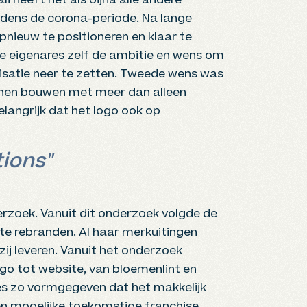
li heeft net als bijna alle andere
jdens de corona-periode. Na lange
opnieuw te positioneren en klaar te
e eigenares zelf de ambitie en wens om
nisatie neer te zetten. Tweede wens was
unnen bouwen met meer dan alleen
langrijk dat het logo ook op
tions"
erzoek. Vanuit dit onderzoek volgde de
 te rebranden. Al haar merkuitingen
zij leveren. Vanuit het onderzoek
logo tot website, van bloemenlint en
les zo vormgegeven dat het makkelijk