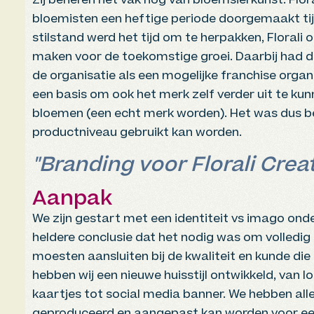
Zij beheren het vak nog van bloemsierkunst. Flora
bloemisten een heftige periode doorgemaakt ti
stilstand werd het tijd om te herpakken, Florali 
maken voor de toekomstige groei. Daarbij had d
de organisatie als een mogelijke franchise orga
een basis om ook het merk zelf verder uit te k
bloemen (een echt merk worden). Het was dus be
productniveau gebruikt kan worden.
"Branding voor Florali Crea
Aanpak
We zijn gestart met een identiteit vs imago ond
heldere conclusie dat het nodig was om volledig
moesten aansluiten bij de kwaliteit en kunde die 
hebben wij een nieuwe huisstijl ontwikkeld, van 
kaartjes tot social media banner. We hebben al