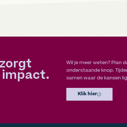
zorgt
Wil je meer weten? Plan d
onderstaande knop. Tijden
 impact.
samen waar de kansen li
Klik hier